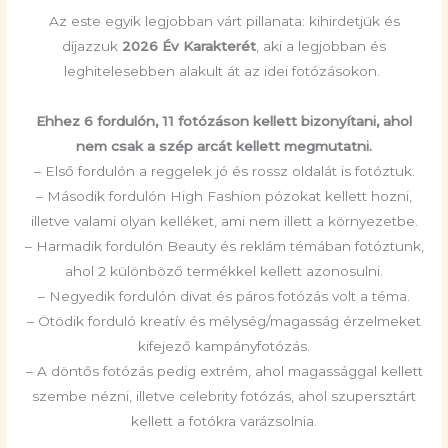
Az este egyik legjobban várt pillanata: kihirdetjük és
díjazzuk
2026 Év Karakterét
, aki a legjobban és
leghitelesebben alakult át az idei fotózásokon.
Ehhez 6 fordulón, 11 fotózáson kellett bizonyítani, ahol
nem csak a szép arcát kellett megmutatni.
– Első fordulón a reggelek jó és rossz oldalát is fotóztuk.
– Második fordulón High Fashion pózokat kellett hozni,
illetve valami olyan kelléket, ami nem illett a környezetbe.
– Harmadik fordulón Beauty és reklám témában fotóztunk,
ahol 2 különböző termékkel kellett azonosulni.
– Negyedik fordulón divat és páros fotózás volt a téma.
– Ötödik forduló kreatív és mélység/magasság érzelmeket
kifejező kampányfotózás.
– A döntős fotózás pedig extrém, ahol magassággal kellett
szembe nézni, illetve celebrity fotózás, ahol szupersztárt
kellett a fotókra varázsolnia.