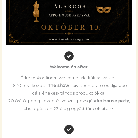
Welcome és after
Érkezéskor finom welcome falatkákkal várunk.
18-20 óra között:
The show
– divatbemutató és díjátadó
gála énekes- táncos produkciókkal.
20 órától pedig kezdetét veszi a pezsgő
afro house party
,
ahol egészen 23 óráig együtt táncolhatunk.