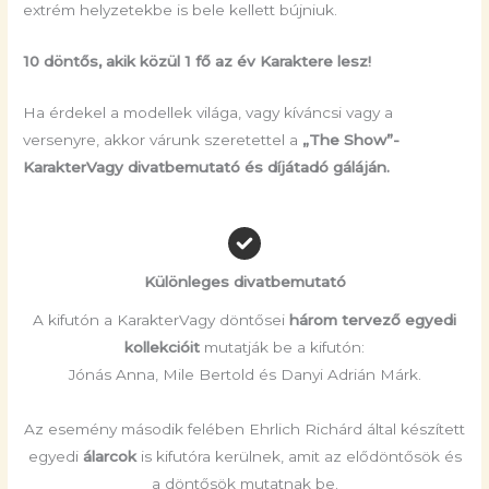
extrém helyzetekbe is bele kellett bújniuk.
10 döntős, akik közül 1 fő az év Karaktere lesz!
Ha érdekel a modellek világa, vagy kíváncsi vagy a
versenyre, akkor várunk szeretettel a
„The Show”-
KarakterVagy divatbemutató és díjátadó gáláján.
Különleges divatbemutató
A kifutón a KarakterVagy döntősei
három tervező egyedi
kollekcióit
mutatják be a kifutón:
Jónás Anna, Mile Bertold és Danyi Adrián Márk.
Az esemény második felében Ehrlich Richárd által készített
egyedi
álarcok
is kifutóra kerülnek, amit az elődöntősök és
a döntősök mutatnak be.