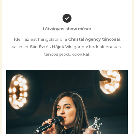
Látványos show műsor
Idén az est hangulatáról a
Christal Agency táncosai
,
valamint
Sári Évi
és
Hájek Viki
gondoskodnak énekes-
táncos produkcióikkal.