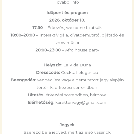
További infó
Időpont és program
2026. október 10.
17:30
– Érkezés, welcome falatkák
18:00–20:00
– Interaktív gála, divatbemutató, díjátadó és
show műsor
20:00–23:00
– Afro house party
Helyszín:
La Vida Duna
Dresscode:
Cocktail elegancia
Beengedés
: vendéglista vagy a bemutatott jegy alapján
történik, érkezési sorrendben
Ültetés
: érkezési sorrendben, bárhova
Elérhetőség
: karaktervagy@gmail.com
Jegyek
Szerezd be a jegyed, mert az első vásárlók