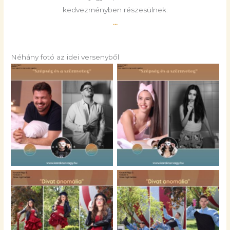
kedvezményben részesülnek:
..
.
Néhány fotó az idei versenyből
No Caption
No Caption
No Caption
No Caption