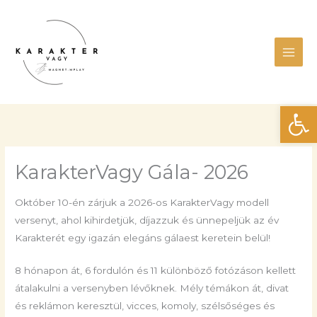
Skip
Main
to
Men
content
Eszk
KarakterVagy Gála- 2026
Október 10-én zárjuk a 2026-os KarakterVagy modell
versenyt, ahol kihirdetjük, díjazzuk és ünnepeljük az év
Karakterét egy igazán elegáns gálaest keretein belül!
8 hónapon át, 6 fordulón és 11 különböző fotózáson kellett
átalakulni a versenyben lévőknek. Mély témákon át, divat
és reklámon keresztül, vicces, komoly, szélsőséges és