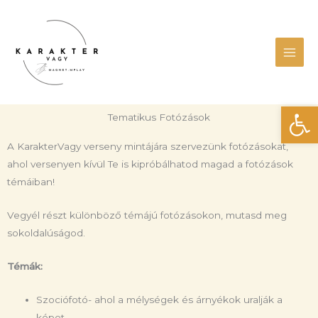
Skip
Main
to
Men
content
Eszk
Tematikus Fotózások
A KarakterVagy verseny mintájára szervezünk fotózásokat,
ahol versenyen kívül Te is kipróbálhatod magad a fotózások
témáiban!
Vegyél részt különböző témájú fotózásokon, mutasd meg
sokoldalúságod.
Témák:
Szociófotó- ahol a mélységek és árnyékok uralják a
képet