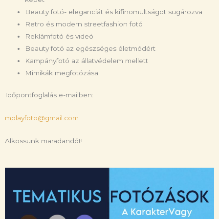
Beauty fotó- eleganciát és kifinomultságot sugározva
Retro és modern streetfashion fotó
Reklámfotó és videó
Beauty fotó az egészséges életmódért
Kampányfotó az állatvédelem mellett
Mimikák megfotózása
Időpontfoglalás e-mailben:
mplayfoto@gmail.com
Alkossunk maradandót!