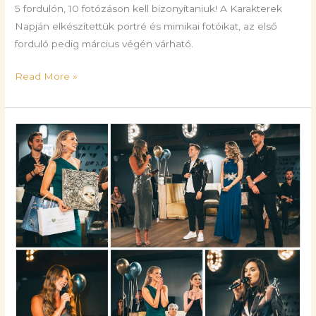
5 fordulón, 10 fotózáson kell bizonyítaniuk! A Karakterek
Napján elkészítettük portré és mimikai fotóikat, az első
forduló pedig március végén várható.
Read More »
Mplay
Gála
2025