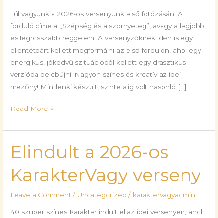
Túl vagyunk a 2026-os versenyünk első fotózásán. A
forduló címe a „Szépség és a szörnyeteg”, avagy a legjobb
és legrosszabb reggelem. A versenyzőknek idén is egy
ellentétpárt kellett megformálni az első fordulón, ahol egy
energikus, jókedvű szituációból kellett egy drasztikus
verzióba belebújni. Nagyon színes és kreatív az idei
mezőny! Mindenki készült, szinte alig volt hasonló […]
Read More »
Elindult a 2026-os
Elindult
a
KarakterVagy verseny
2026-
os
Leave a Comment
/
Uncategorized
/
karaktervagyadmin
KarakterVagy
verseny
40 szuper színes Karakter indult el az idei versenyen, ahol