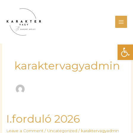
Skip
Main
to
Men
content
Eszk
karaktervagyadmin
I.forduló 2026
I.forduló
2026
Leave a Comment
/
Uncategorized
/
karaktervagyadmin