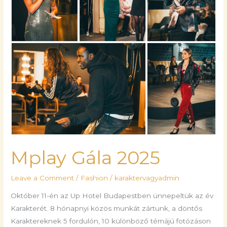
Mplay Gála 2025
Leave a Comment
/
Fashion
/
karaktervagyadmin
Október 11-én az Up Hotel Budapestben ünnepeltük az év
Karakterét. 8 hónapnyi közös munkát zártunk, a döntős
Karaktereknek 5 fordulón, 10 különböző témájú fotózáson