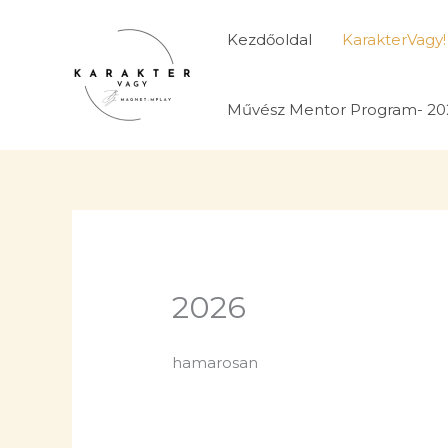
Skip
to
Kezdőoldal
KarakterVagy!
content
Művész Mentor Program- 20
2026
hamarosan