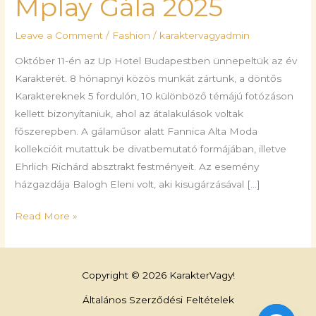
Mplay Gála 2025
Leave a Comment
/
Fashion
/
karaktervagyadmin
Október 11-én az Up Hotel Budapestben ünnepeltük az év
Karakterét. 8 hónapnyi közös munkát zártunk, a döntős
Karaktereknek 5 fordulón, 10 különböző témájú fotózáson
kellett bizonyítaniuk, ahol az átalakulások voltak
főszerepben. A gálaműsor alatt Fannica Alta Moda
kollekcióit mutattuk be divatbemutató formájában, illetve
Ehrlich Richárd absztrakt festményeit. Az esemény
házgazdája Balogh Eleni volt, aki kisugárzásával […]
Read More »
Copyright © 2026 KarakterVagy!
Általános Szerződési Feltételek