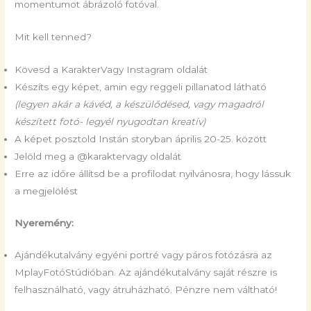
momentumot ábrázoló fotóval.
Mit kell tenned?
Kövesd a KarakterVagy Instagram oldalát
Készíts egy képet, amin egy reggeli pillanatod látható
(legyen akár a kávéd, a készülődésed, vagy magadról
készített fotó- legyél nyugodtan kreatív)
A képet posztold Instán storyban április 20-25. között
Jelöld meg a @karaktervagy oldalát
Erre az időre állítsd be a profilodat nyilvánosra, hogy lássuk
a megjelölést
Nyeremény:
Ajándékutalvány egyéni portré vagy páros fotózásra az
MplayFotóStúdióban. Az ajándékutalvány saját részre is
felhasználható, vagy átruházható. Pénzre nem váltható!