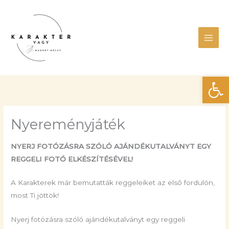
Skip
Main
to
Men
content
Eszk
Nyereményjáték
NYERJ FOTÓZÁSRA SZÓLÓ AJÁNDÉKUTALVÁNYT EGY
REGGELI FOTÓ ELKÉSZÍTÉSÉVEL!
A Karakterek már bemutatták reggeleiket az első fordulón,
most Ti jöttök!
Nyerj fotózásra szóló ajándékutalványt egy reggeli