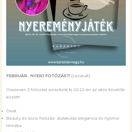
FEBRUÁR
–
NYERJ FOTÓZÁST!
(Lezárult)
Összesen 3 fotózást sorsolunk ki 02.22-én az aktív követők
között!
Divat
Beauty és socio fotózás- átalakulás elegancia és nyomor
témába