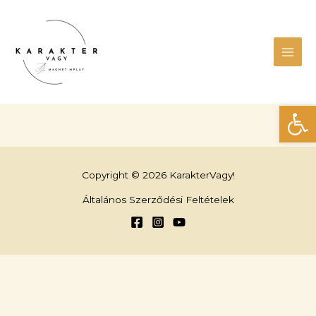
Skip
Main
to
Men
content
Eszk
Copyright © 2026 KarakterVagy!
Általános Szerződési Feltételek