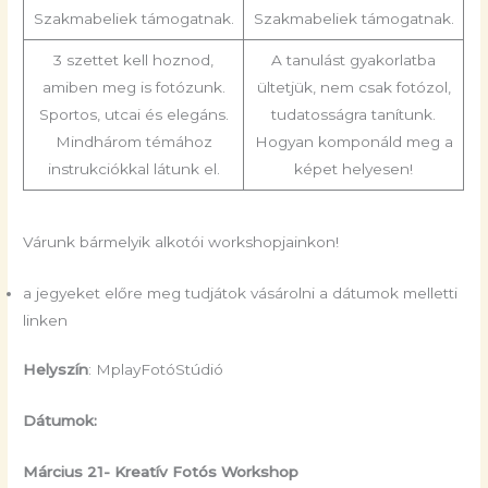
Szakmabeliek támogatnak.
Szakmabeliek támogatnak.
3 szettet kell hoznod,
A tanulást gyakorlatba
amiben meg is fotózunk.
ültetjük, nem csak fotózol,
Sportos, utcai és elegáns.
tudatosságra tanítunk.
Mindhárom témához
Hogyan komponáld meg a
instrukciókkal látunk el.
képet helyesen!
Várunk bármelyik alkotói workshopjainkon!
a jegyeket előre meg tudjátok vásárolni a dátumok melletti
linken
Helyszín
: MplayFotóStúdió
Dátumok:
Március 21- Kreatív Fotós Workshop