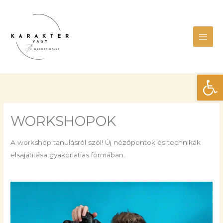
Skip
Main
to
Men
content
Eszk
WORKSHOPOK
A workshop tanulásról szól! Új nézőpontok és technikák
elsajátítása gyakorlatias formában.