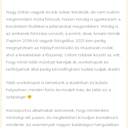
Nagy Zoltán vagyok és bár sokan kérdezik, de nem tudom
megmondani mióta fotózok, hiszen mindig is igyekeztem a
körülöttem lévőkkel a pillanatokat megörökíteni. Mindig is
az emberek fotózása vonzott, a portré, divat, kreatív témák.
Papíron 2018-tól vagyok fotográfus, 2021-ben pedig
megnyitottam az MplayFotóStúdió és Művészeti irodát,
ahol a kreativitásé a főszerep. Célom többek között az volt,
hogy minél több művészt karoljak át, workshopok és
tanfolyamok által pedig kézzelfogható tudást tudjak átadni.
Több workshopot is tartottunk a stúdióban és külsős
helyszínen, minden fotós és modell más, de talán ez a
szépsége!
Kiscsoportos alkalmakat szervezek, hogy mindenkire
minőségi idő jusson, és megfelelően ki tudjon bontakozni
mindenki. Az események nagyon barátságos hangulatban