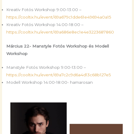
Kreatív Fotós Workshop 9:00-13:00 –
https://cooltix.hu/event/69a679c1dde61e49694a0a15
Kreatív Fotós Workshop 14:00-18:00 –
https://cooltix.hu/event/69a686e8ec1e4e3223687860
Március 22- Manstyle Fotós Workshop és Modell
Workshop
Manstyle Fotós Workshop 9:00-13:00 –
https://cooltix.hu/event/69a7c2c9d6a4d13c68b127e5
Modell Workshop 14:00-18:00- hamarosan