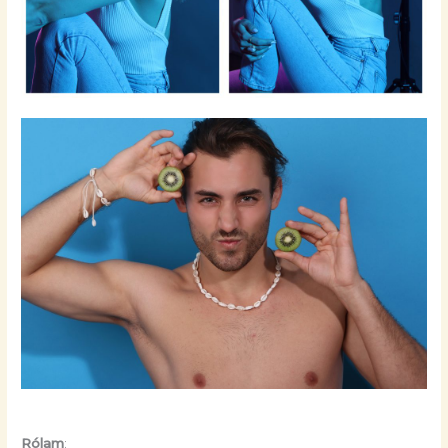
Rólam
: