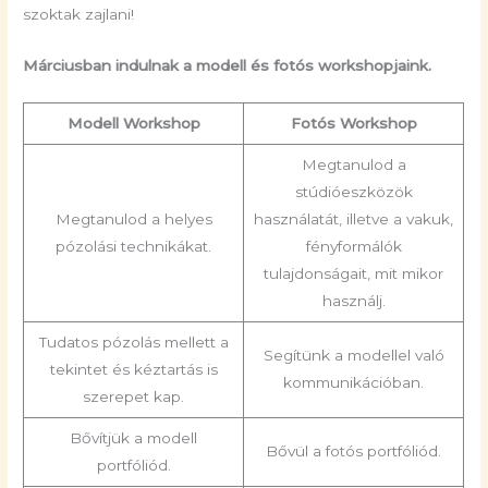
szoktak zajlani!
Márciusban indulnak a modell és fotós workshopjaink.
Modell Workshop
Fotós Workshop
Megtanulod a
stúdióeszközök
Megtanulod a helyes
használatát, illetve a vakuk,
pózolási technikákat.
fényformálók
tulajdonságait, mit mikor
használj.
Tudatos pózolás mellett a
Segítünk a modellel való
tekintet és kéztartás is
kommunikációban.
szerepet kap.
Bővítjük a modell
Bővül a fotós portfóliód.
portfóliód.