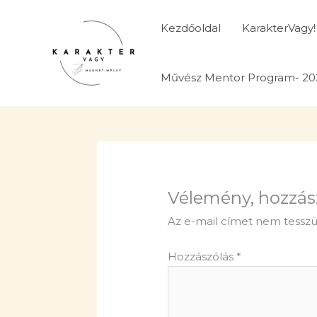
Skip
to
Kezdőoldal
KarakterVagy!
content
Művész Mentor Program- 20
Vélemény, hozzás
Az e-mail címet nem tesszü
Hozzászólás
*