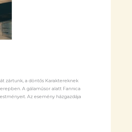
t zártunk, a döntős Karaktereknek
szerepben. A gálaműsor alatt Fannica
t festményeit. Az esemény házgazdája