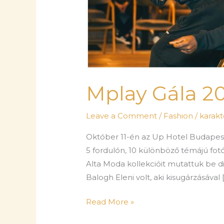
Mplay Gála 2
Leave a Comment
/
Fashion
/
karak
Október 11-én az Up Hotel Budapest
5 fordulón, 10 különböző témájú fotó
Alta Moda kollekcióit mutattuk be d
Balogh Eleni volt, aki kisugárzásával 
Read More »