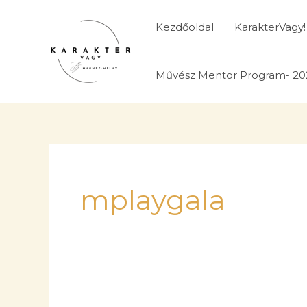
Skip
to
Kezdőoldal
KarakterVagy!
content
Művész Mentor Program- 20
mplaygala