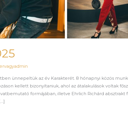
025
tervagyadmin
ben ünnepeltük az év Karakterét. 8 hónapnyi közös munká
záson kellett bizonyítaniuk, ahol az átalakulások voltak fő
ivatbemutató formájában, illetve Ehrlich Richárd absztrak
[…]